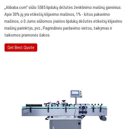
„Alibaba.com“ siūlo 5585 lipdukų dėžutės ženklinimo mašinų gaminius.
Apie 30% jų yra etikečių klijavimo mašinos, 1% - kitos pakavimo
mašinos, o 0 Jums siūlomos įvairios lipdukų dėžutės etikečių klijavimo
mašinų parinktys, pvz., Pagrindinės pardavimo vietos, taikymas ir
taikomos pramonės šakos.
Get Best Quote