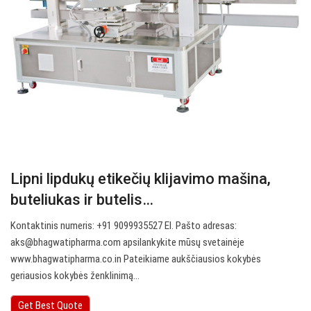
Lipni lipdukų etikečių klijavimo mašina,
buteliukas ir butelis…
Kontaktinis numeris: +91 9099935527 El. Pašto adresas:
aks@bhagwatipharma.com
apsilankykite mūsų svetainėje
www.bhagwatipharma.co.in Pateikiame aukščiausios kokybės
geriausios kokybės ženklinimą…
Get Best Quote