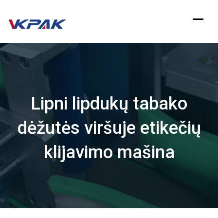
Pereiti
prie
turinio
Lipni lipdukų tabako
dėžutės viršuje etikečių
klijavimo mašina