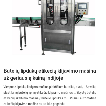
Butelių lipdukų etikečių klijavimo mašina
už geriausią kainą Indijoje
Vienpusė lipdukų lipdymo mašina plokščiam buteliui, ovali,… Apvalių
plastikinių butelių lipnių etikečių klijavimo mašinos ... Skystų butelių
etikečių skalbimo mašina / butelio lipdukas m ... Pusiau automatinė
etikečių klijavimo mašina su jutiklio pagrindu.