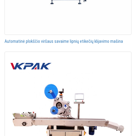
Automatinė plokščio viršaus savaime lipnių etikečių klijavimo mašina