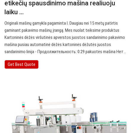
etikečių spausdinimo mašina realiuoju
laiku ...
Originali mašinų gamykla pagaminta I. Daugiau nei 15 metų patirtis
gaminant pakavimo mašinų įrangą. Mes nuolat teiksime produktus
Kartoninės dėžės viršutinės apverstos juostos sandarinimo pakavimo
mašina pusiau automatinė dėžės kartoninės dėžutės juostos
sandarinimo linija - Продолжительность: 0:29 pakuotės mašina Нет…
Get Best Quote