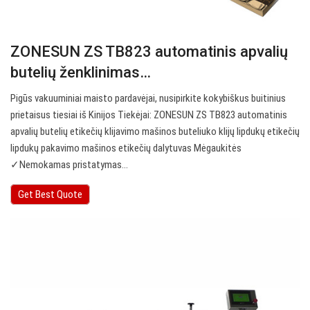
ZONESUN ZS TB823 automatinis apvalių
butelių ženklinimas…
Pigūs vakuuminiai maisto pardavėjai, nusipirkite kokybiškus buitinius
prietaisus tiesiai iš Kinijos Tiekėjai: ZONESUN ZS TB823 automatinis
apvalių butelių etikečių klijavimo mašinos buteliuko klijų lipdukų etikečių
lipdukų pakavimo mašinos etikečių dalytuvas Mėgaukitės
✓Nemokamas pristatymas…
Get Best Quote