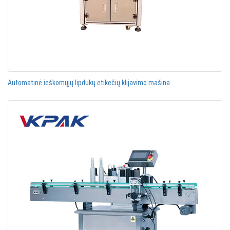
Automatinė ieškomųjų lipdukų etikečių klijavimo mašina