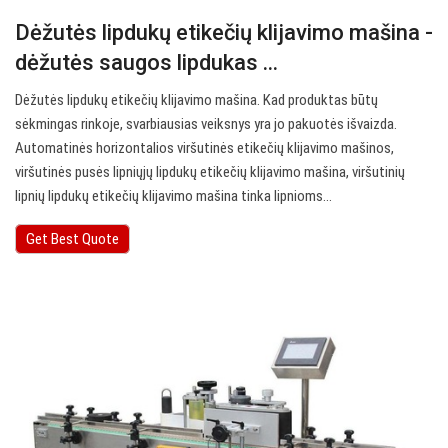
Dėžutės lipdukų etikečių klijavimo mašina -
dėžutės saugos lipdukas ...
Dėžutės lipdukų etikečių klijavimo mašina. Kad produktas būtų
sėkmingas rinkoje, svarbiausias veiksnys yra jo pakuotės išvaizda.
Automatinės horizontalios viršutinės etikečių klijavimo mašinos,
viršutinės pusės lipniųjų lipdukų etikečių klijavimo mašina, viršutinių
lipnių lipdukų etikečių klijavimo mašina tinka lipnioms…
Get Best Quote