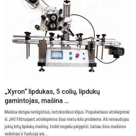
„Xyron“ lipdukas, 5 colių, lipdukų
gamintojas, mašina ...
Mašina dengia nerūgščius, netoksiškus klijus. Populiariausi atsiliepimai
iš JAV. Filtruojant atsiliepimus šiuo metu kilo problema. Aš nenaudojau
jokių kitų lipdukų mašinų, todėl negaliu palyginti, tačiau šios mašinos
veikimas ir funkcija yra…