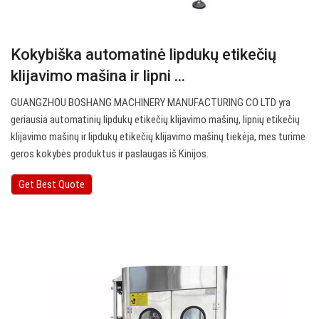
Kokybiška automatinė lipdukų etikečių
klijavimo mašina ir lipni ...
GUANGZHOU BOSHANG MACHINERY MANUFACTURING CO LTD yra
geriausia automatinių lipdukų etikečių klijavimo mašinų, lipnių etikečių
klijavimo mašinų ir lipdukų etikečių klijavimo mašinų tiekėja, mes turime
geros kokybės produktus ir paslaugas iš Kinijos.
Get Best Quote