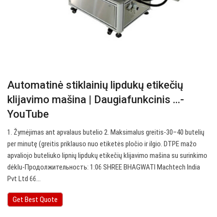
Automatinė stiklainių lipdukų etikečių
klijavimo mašina | Daugiafunkcinis ...-
YouTube
1. Žymėjimas ant apvalaus butelio 2. Maksimalus greitis-30–40 butelių
per minutę (greitis priklauso nuo etiketės pločio ir ilgio. DTPE mažo
apvaliojo buteliuko lipnių lipdukų etikečių klijavimo mašina su surinkimo
dėklu-Продолжительность: 1:06 SHREE BHAGWATI Machtech India
Pvt Ltd 66…
Get Best Quote