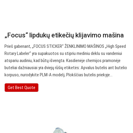
„Focus“ lipdukų etikečių klijavimo mašina
Prieš gabenant, „FOCUS STICKER“ ŽENKLINIMO MAŠINOS „High Speed
Rotary Labeler“ yra supakuotos su stipriu mediniu dėklu su vandeniui
atspariu audiniu, kad būtų išvengta. Kasdienėje chemijos pramonėje
buteliai dažniausiai yra dviejų rūšių etiketės: Apvalus butelis ant butelio
korpuso, nurodykite PLM-A modelį; Plokščias butelis priekyje…
Get Best Quote