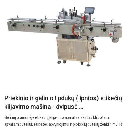
Priekinio ir galinio lipdukų (lipnios) etikečių
klijavimo mašina - dvipusė ...
Gėrimų pramonėje etikečių klijavimo aparatas skirtas klijuotam
apvaliam buteliui, etiketės apvyniojimui ir plokščių butelių ženklinimui iš