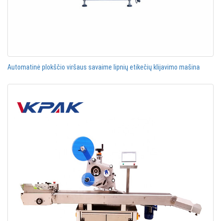
Automatinė plokščio viršaus savaime lipnių etikečių klijavimo mašina