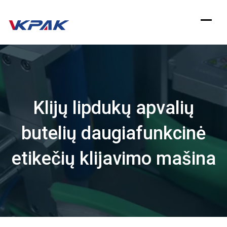
Pereiti
prie
turinio
Klijų lipdukų apvalių
butelių daugiafunkcinė
etikečių klijavimo mašina