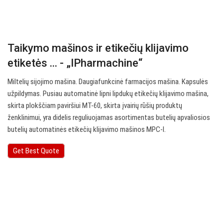
Taikymo mašinos ir etikečių klijavimo
etiketės ... - „IPharmachine“
Miltelių sijojimo mašina. Daugiafunkcinė farmacijos mašina. Kapsulės
užpildymas. Pusiau automatinė lipni lipdukų etikečių klijavimo mašina,
skirta plokščiam paviršiui MT-60, skirta įvairių rūšių produktų
ženklinimui, yra didelis reguliuojamas asortimentas butelių apvaliosios
butelių automatinės etikečių klijavimo mašinos MPC-I.
Get Best Quote