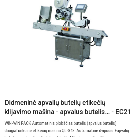
Didmeninė apvalių butelių etikečių
klijavimo mašina - apvalus butelis… - EC21
WIN-WIN PACK Automatinis plokščias butelis (apvalus butelis)
daugiafunkcinė etikečių mašina QL-843. Automatinė dvipusis +apvalių