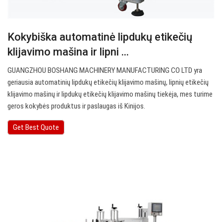
Kokybiška automatinė lipdukų etikečių
klijavimo mašina ir lipni ...
GUANGZHOU BOSHANG MACHINERY MANUFACTURING CO LTD yra
geriausia automatinių lipdukų etikečių klijavimo mašinų, lipnių etikečių
klijavimo mašinų ir lipdukų etikečių klijavimo mašinų tiekėja, mes turime
geros kokybės produktus ir paslaugas iš Kinijos.
Get Best Quote