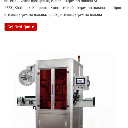
butelių savaime lipni lipdukų etikečių klijavimo mašina SL-
5228_Shallpack. Susijusios žymos: etikečių klijavimo mašina, seld lipni
etikečių klijavimo mašina, lipdukų etikečių klijavimo mašina ...
Get Best Quote