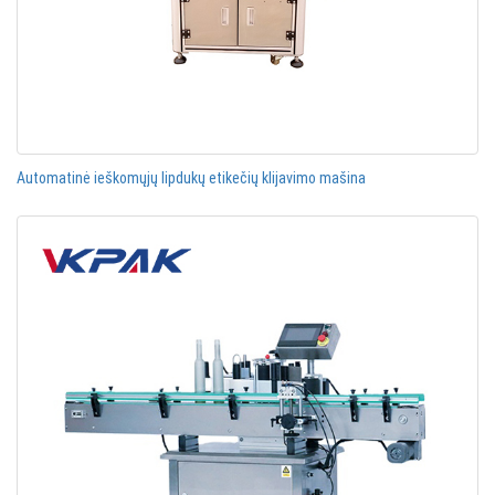
Automatinė ieškomųjų lipdukų etikečių klijavimo mašina