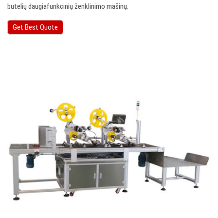
butelių daugiafunkcinių ženklinimo mašinų.
Get Best Quote