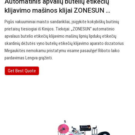
Automatinis apvalių butelių etikečių
klijavimo mašinos klijai ZONESUN ...
Pigūs vakuuminiai maisto sandarikliai, įsigykite kokybiškų buitinių
prietaisų tiesiogiai iš Kinijos. Tiekėjai: „ZONESUN“ automatinio
apvalaus butelio etikečių klijavimo mašinų lipnių lipdukų etikečių
skardinių dėžutės vyno butelių etikečių klijavimo aparato dozatorius
Mėgaukitės nemokamu pristatymu visame pasaulyje! Riboto laiko
pardavimas Lengva grąžinti.
Get Best Quote