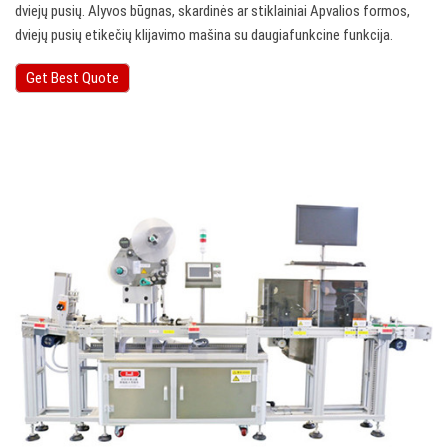
dviejų pusių. Alyvos būgnas, skardinės ar stiklainiai Apvalios formos,
dviejų pusių etikečių klijavimo mašina su daugiafunkcine funkcija.
Get Best Quote