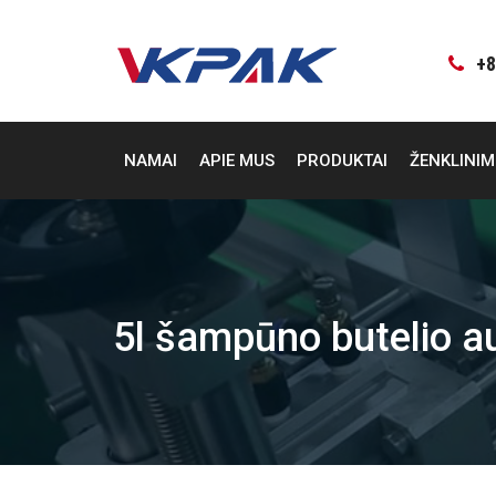
Pereiti
prie
turinio
+8
NAMAI
APIE MUS
PRODUKTAI
ŽENKLINIM
5l šampūno butelio a