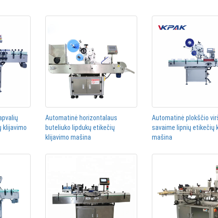
apvalių
Automatinė horizontalaus
Automatinė plokščio vi
ų klijavimo
buteliuko lipdukų etikečių
savaime lipnių etikečių 
klijavimo mašina
mašina