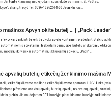
 Jei turite klausimų, nedvejodami susisiekite su manimi. El. Paštas:
kype“: zhang.tracy6 Tel: 0086-13262514660 Jauniklis čia ...
o mašinos Apvyniokite butelį ... | „Pack Leade
 efektyviai ženklinti beveik bet kokį apvalų konteinerį, pradedant stalčių apkl
ai automatinėmis etiketėmis. Ieškodami geriausios butelių ar skardinių etikeči
ų modelių iki visiškai automatinių įklijuojamų etikečių, „Pack“ ...
ė apvalių butelių etikečių ženklinimo mašina 
telių etikečių klijavimo mašinos etikečių klijavimo aparatas 110 V. Tinka įvai
ipnioms plėvelėms ant visų apvalių butelių, apvalių rezervuarų, apvalių statinių 
 didelis greitis. Jis naudojamas PET butelyje, plastikiniame butelyje, stikliniam