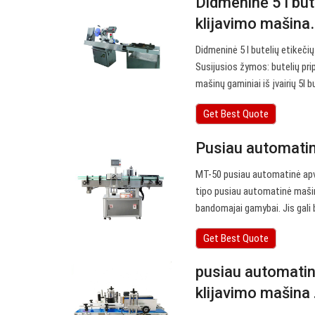
Didmeninė 5 l bute
klijavimo mašina
Didmeninė 5 l butelių etikeči
Susijusios žymos: butelių pr
mašinų gaminiai iš įvairių 5l 
Get Best Quote
Pusiau automatin
MT-50 pusiau automatinė apva
tipo pusiau automatinė mašina
bandomajai gamybai. Jis gali 
Get Best Quote
pusiau automatinė
klijavimo mašina .