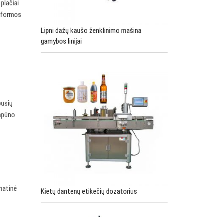
plačiai
s formos
Lipni dažų kaušo ženklinimo mašina
gamybos linijai
pusių
ampūno
matinė
Kietų dantenų etikečių dozatorius