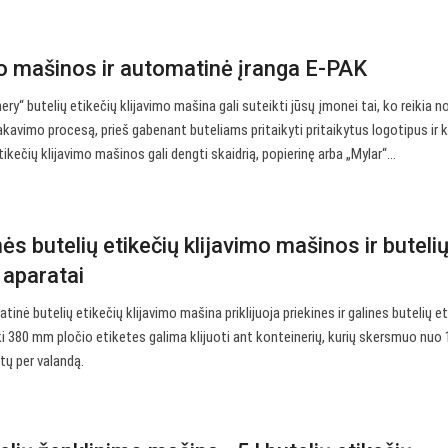
mo mašinos ir automatinė įranga E-PAK
“ butelių etikečių klijavimo mašina gali suteikti jūsų įmonei tai, ko reikia no
kavimo procesą, prieš gabenant buteliams pritaikyti pritaikytus logotipus ir k
ikečių klijavimo mašinos gali dengti skaidrią, popierinę arba „Mylar“…
s butelių etikečių klijavimo mašinos ir buteli
 aparatai
nė butelių etikečių klijavimo mašina priklijuoja priekines ir galines butelių e
 Iki 380 mm pločio etiketes galima klijuoti ant konteinerių, kurių skersmuo nuo
tų per valandą.