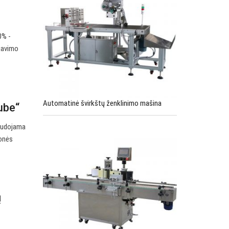
0% -
ijavimo
Automatinė švirkštų ženklinimo mašina
ube“
naudojama
monės
ų