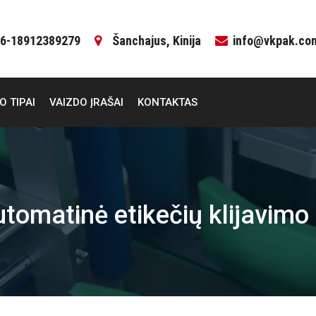
6-18912389279
Šanchajus, Kinija
info@vkpak.co
O TIPAI
VAIZDO ĮRAŠAI
KONTAKTAS
utomatinė etikečių klijavim