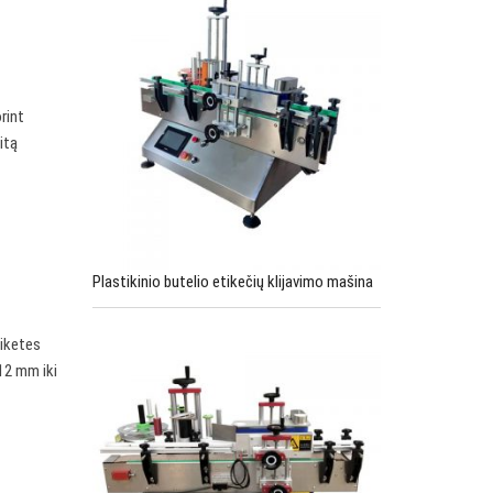
rint
itą
ų
Plastikinio butelio etikečių klijavimo mašina
tiketes
 12 mm iki