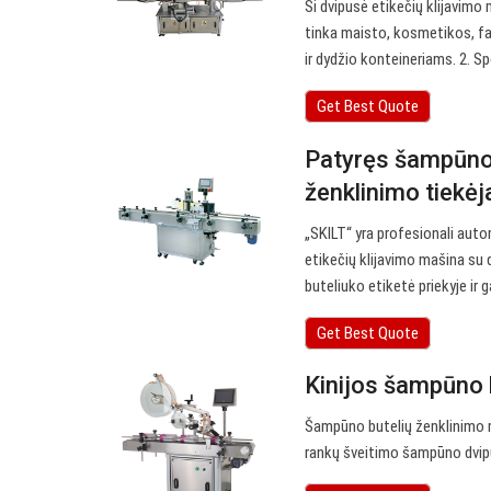
Ši dvipusė etikečių klijavim
tinka maisto, kosmetikos, fa
ir dydžio konteineriams. 2. S
Get Best Quote
Patyręs šampūno e
ženklinimo tiekė
„SKILT“ yra profesionali auto
etikečių klijavimo mašina su 
buteliuko etiketė priekyje ir g
Get Best Quote
Kinijos šampūno 
Šampūno butelių ženklinimo 
rankų šveitimo šampūno dvipu