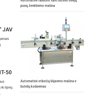
Automatinė raudono vyno butelio dviejų
pusių ženklinimo mašina
r“ JAV
ijamais
ų
MT-50
Automatinė etikečių klijavimo mašina ir
raus
butelių kodavimas
iki lipnių
e…