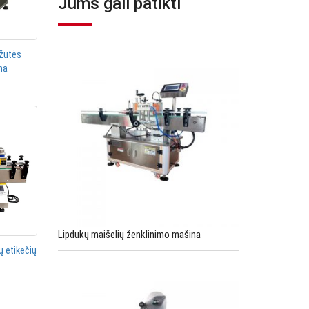
Jums gali patikti
žutės
na
Lipdukų maišelių ženklinimo mašina
ų etikečių