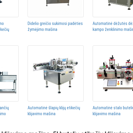
imo
Didelio greičio sukimosi padėties
Automatinė dėžutės dė
ikečių
žymėjimo mašina
kampo ženklinimo maši
iančių
Automatinė šlapių klijų etikečių
Automatinė stalo buteli
vimo
klijavimo mašina
klijavimo mašina