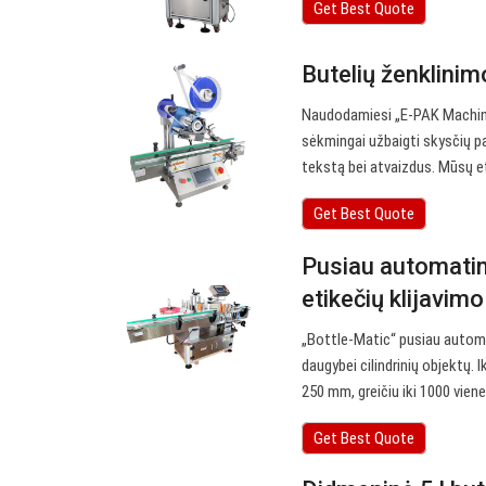
Get Best Quote
Butelių ženklini
Naudodamiesi „E-PAK Machinery
sėkmingai užbaigti skysčių pa
tekstą bei atvaizdus. Mūsų et
Get Best Quote
Pusiau automatinė
etikečių klijavimo
„Bottle-Matic“ pusiau automati
daugybei cilindrinių objektų.
250 mm, greičiu iki 1000 viene
Get Best Quote