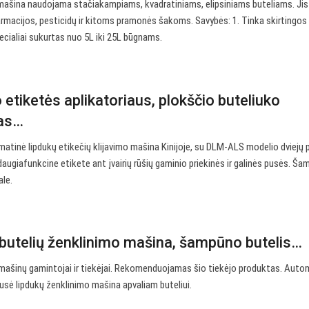
o mašina naudojama stačiakampiams, kvadratiniams, elipsiniams buteliams. Jis 
rmacijos, pesticidų ir kitoms pramonės šakoms. Savybės: 1. Tinka skirtingo
pecialiai sukurtas nuo 5L iki 25L būgnams.
tiketės aplikatoriaus, plokščio buteliuko
jas…
matinė lipdukų etikečių klijavimo mašina Kinijoje, su DLM-ALS modelio dviejų 
daugiafunkcine etikete ant įvairių rūšių gaminio priekinės ir galinės pusės. Š
ale.
butelių ženklinimo mašina, šampūno butelis…
mašinų gamintojai ir tiekėjai. Rekomenduojamas šio tiekėjo produktas. Auto
sė lipdukų ženklinimo mašina apvaliam buteliui.