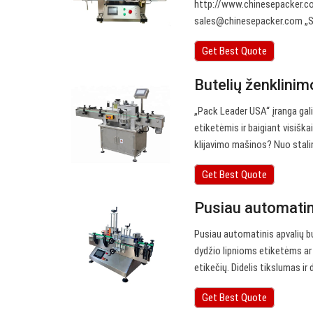
http://www.chinesepacker.com
sales@chinesepacker.com
„S
Get Best Quote
Butelių ženklinim
„Pack Leader USA“ įranga gali
etiketėmis ir baigiant visišk
klijavimo mašinos? Nuo stalini
Get Best Quote
Pusiau automatin
Pusiau automatinis apvalių bu
dydžio lipnioms etiketėms ar l
etikečių. Didelis tikslumas ir
Get Best Quote