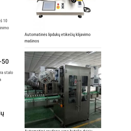
iš 10
linimo
Automatinės lipdukų etikečių klijavimo
mašinos
T-50
ra stalo
a
ių