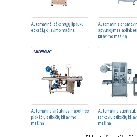
Automatinė ieškomųjų lipdukų
Automatinis orientav
etikečių klijavimo mašina
apvyniojimas aplink et
klijavimo mašiną
Automatinė viršutinės ir apatinės
Automatinė susitrauk
plokščių etikečių klijavimo
rankovių etikečių klija
mašina
mašina