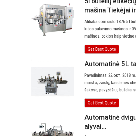
5l butelių etikeči
mašina Tiekėjai i
Alibaba.com siūlo 1876 5 l bu
kitos pakavimo mašinos ir 0% 
mašinos, tokios kaip vietinė a
Get Best Quote
Automatinė 5L tal
Pavadinimas: 22 окт. 2018 m.
maisto, žaislų, kasdienės ch
šakose; pavyzdžiui, buteliai 
Get Best Quote
Automatinė dvigub
alyvai…