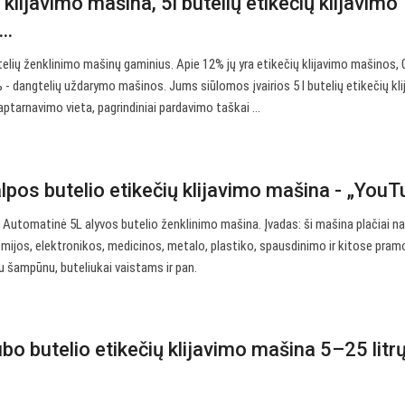
ų klijavimo mašina, 5l butelių etikečių klijavimo
r…
telių ženklinimo mašinų gaminius. Apie 12% jų yra etikečių klijavimo mašinos, 
- dangtelių uždarymo mašinos. Jums siūlomos įvairios 5 l butelių etikečių kl
ptarnavimo vieta, pagrindiniai pardavimo taškai ...
pos butelio etikečių klijavimo mašina - „YouT
 Automatinė 5L alyvos butelio ženklinimo mašina. Įvadas: ši mašina plačiai 
emijos, elektronikos, medicinos, metalo, plastiko, spausdinimo ir kitose pra
su šampūnu, buteliukai vaistams ir pan.
o butelio etikečių klijavimo mašina 5–25 litr