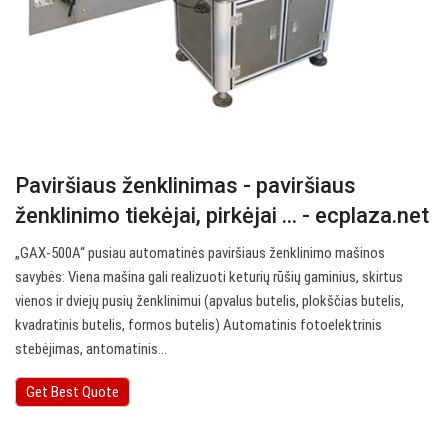
Paviršiaus ženklinimas - paviršiaus
ženklinimo tiekėjai, pirkėjai ... - ecplaza.net
„GAX-500A“ pusiau automatinės paviršiaus ženklinimo mašinos
savybės: Viena mašina gali realizuoti keturių rūšių gaminius, skirtus
vienos ir dviejų pusių ženklinimui (apvalus butelis, plokščias butelis,
kvadratinis butelis, formos butelis) Automatinis fotoelektrinis
stebėjimas, antomatinis…
Get Best Quote