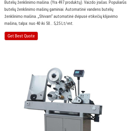
Butelių ženklinimo mašina. (Yra 497 produktų). Vaizdo įrašas. Populiarūs
butelių ženklinimo mašinų gaminiai. Automatinė vandens butelių
ženklinimo mašina. „Shivam“ automatinė dvipusė etikečių klijavimo
mašina, talpa: nuo 40 iki 50… 5,25 Lt/vnt.
Get Best Quote