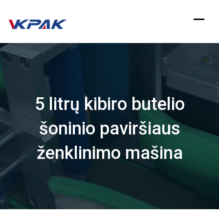
Pereiti
prie
turinio
5 litrų kibiro butelio
šoninio paviršiaus
ženklinimo mašina