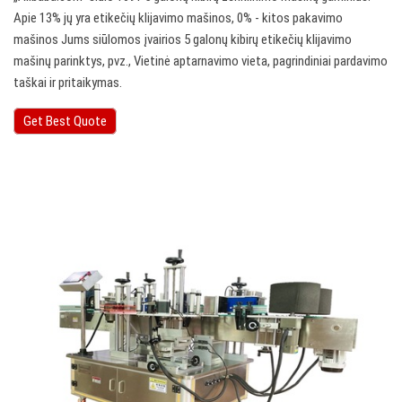
Apie 13% jų yra etikečių klijavimo mašinos, 0% - kitos pakavimo
mašinos Jums siūlomos įvairios 5 galonų kibirų etikečių klijavimo
mašinų parinktys, pvz., Vietinė aptarnavimo vieta, pagrindiniai pardavimo
taškai ir pritaikymas.
Get Best Quote