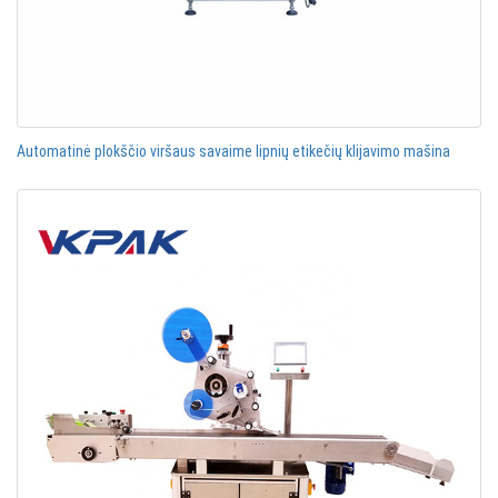
Automatinė plokščio viršaus savaime lipnių etikečių klijavimo mašina