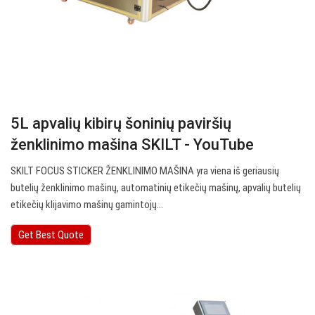
5L apvalių kibirų šoninių paviršių
ženklinimo mašina SKILT - YouTube
SKILT FOCUS STICKER ŽENKLINIMO MAŠINA yra viena iš geriausių
butelių ženklinimo mašinų, automatinių etikečių mašinų, apvalių butelių
etikečių klijavimo mašinų gamintojų…
Get Best Quote