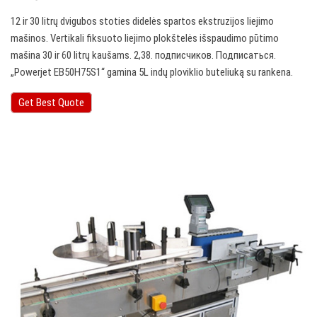
12 ir 30 litrų dvigubos stoties didelės spartos ekstruzijos liejimo
mašinos. Vertikali fiksuoto liejimo plokštelės išspaudimo pūtimo
mašina 30 ir 60 litrų kaušams. 2,38. подписчиков. Подписаться.
„Powerjet EB50H75S1“ gamina 5L indų ploviklio buteliuką su rankena.
Get Best Quote