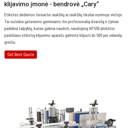
klijavimo įmonė - bendrovė „Cary“
Etiketės dedamos tiesiai be raukšlių ar raukšlių tiksliai norimoje vietoje.
Tai suteikia gataviems gaminiams itin profesionalią išvaizdą ir žymiai
padidina talpyklų, kurias galima naudoti, naudojimą AP550 plokščio
paviršiaus etikečių klijavimo aparatu galėsite klijuoti iki 500 per valandą
greičiu.
Get Best Quote