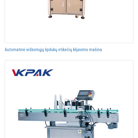
Automatinė ieškomųjų lipdukų etikečių klijavimo mašina