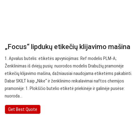
„Focus“ lipdukų etikečių klijavimo mašina
1. Apvalus butelis: etiketės apvyniojimas: Ref modelis PLM-A;
Ženklinimas iš dviejų pusių: nuorodos modelis Drabužių pramonėje
etikečių klijavimo mašina, dažniausiai naudojama etiketėms pakabinti.
Dabar SKILT kaip „Nike“ ir ženklinimo reikalavimai naftos chemijos
pramonėje: 1. Plokščio butelio etiketė priekinėje ir galinėje pusėse:
nuoroda…
Get Best Quote