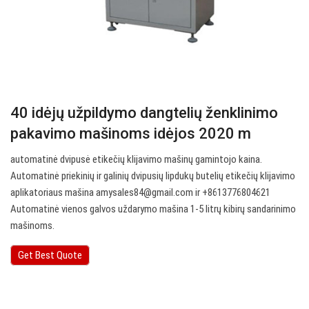
40 idėjų užpildymo dangtelių ženklinimo
pakavimo mašinoms idėjos 2020 m
automatinė dvipusė etikečių klijavimo mašinų gamintojo kaina.
Automatinė priekinių ir galinių dvipusių lipdukų butelių etikečių klijavimo
aplikatoriaus mašina
amysales84@gmail.com
ir +8613776804621
Automatinė vienos galvos uždarymo mašina 1-5 litrų kibirų sandarinimo
mašinoms.
Get Best Quote